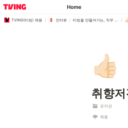
Home
TVING(티빙) 채용
/
인터뷰
/
티빙을 만들어가는, 직무 인터뷰
/
👍🏻
취향저
포지션
채용