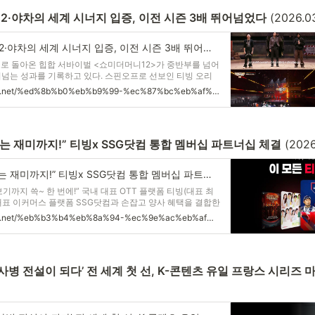
2·야차의 세계 시너지 입증, 이전 시즌 3배 뛰어넘었다
 (2026.0
티빙, 쇼미더머니12·야차의 세계 시너지 입증, 이전 시즌 3배 뛰어넘었다 – CJ 뉴스룸
으로 돌아온 힙합 서바이벌 <쇼미더머니12>가 중반부를 넘어
어넘는 성과를 기록하고 있다. 스핀오프로 선보인 티빙 오리
 야차의 세계>를 통해 파워IP의 위력을 다시금 확인했다.
https://cjnews.cj.net/%ed%8b%b0%eb%b9%99-%ec%87%bc%eb%af%b8%eb%8d%94%eb%a8%b8%eb%8b%8812%c2%b7%ec%95%bc%ec%b0%a8%ec%9d%98-%ec%84%b8%ea%b3%84-%ec%8b%9c%eb%84%88%ec%a7%80-%ec%9e%85%ec%a6%9d-%ec%9d%b4%ec%a0%84-%ec%8b%9c/
는 재미까지!” 티빙x SSG닷컴 통합 멤버십 파트너십 체결
 (2026
“보는 재미에서 사는 재미까지!” 티빙x SSG닷컴 통합 멤버십 파트너십 체결 – CJ 뉴스룸
기까지 쓱~ 한 번에!” 국내 대표 OTT 플랫폼 티빙(대표 최
대표 이커머스 플랫폼 SSG닷컴과 손잡고 양사 혜택을 결합한
출시했다고 6일 밝혔다. 콘텐츠와 장보기를 연결한 이번 협업
https://cjnews.cj.net/%eb%b3%b4%eb%8a%94-%ec%9e%ac%eb%af%b8%ec%97%90%ec%84%9c-%ec%82%ac%eb%8a%94-%ec%9e%ac%eb%af%b8%ea%b9%8c%ec%a7%80-%ed%8b%b0%eb%b9%99x-ssg%eb%8b%b7%ec%bb%b4-%ed%86%b5%ed%95%a9-%eb%a9%a4/
용자 라이프사이클 전반으
사병 전설이 되다’ 전 세계 첫 선, K-콘텐츠 유일 프랑스 시리즈 