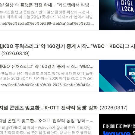
티빙, 롯데카드 맞손! 일상 속 플랫폼 접점 확대… “카드앱에서 티빙 구독을 빠르게” – CJ 뉴스룸
트너십을 맺고 콘텐츠 기반의 일상 플랫폼 확장에 나선다.
대표 최주희)이 오늘(20일) 롯데카드 ‘디지로카’ 앱에서 티빙
이용할 수 있는 ‘디지로카X티빙’ 제휴서비스를 선보인다. 이
https://cjnews.cj.net/%ed%8b%b0%eb%b9%99-%eb%a1%af%eb%8d%b0%ec%b9%b4%eb%93%9c-%eb%a7%9e%ec%86%90-%ec%9d%bc%ec%83%81-%ec%86%8d-%ed%94%8c%eb%9e%ab%ed%8f%bc-%ec%a0%91%ec%a0%90-%ed%99%95%eb%8c%80-%ec%b9%b4/
 통해 O
메디힐KBO 퓨처스리그’ 약 160경기 중계 시작…“WBCㆍKBO리그
 (2026.03.19)
티빙, ‘2026 메디힐KBO 퓨처스리그’ 약 160경기 중계 시작…“WBCㆍKBO리그 시범경기에 이어 야구팬들 티빙 집결” – CJ 뉴스룸
구 팬들의 시선이 티빙으로 모이고 있다. 국내 대표 OTT 플랫
 오는 20일(금)부터 시작하는 ‘2026 메디힐 KBO 퓨처스리
를 제공하며, WBC와 KBO리그 시범경기에 이은 야구 콘텐츠
https://cjnews.cj.net/%ed%8b%b0%eb%b9%99-2026-%eb%a9%94%eb%94%94%ed%9e%90kbo-%ed%93%a8%ec%b2%98%ec%8a%a4%eb%a6%ac%ea%b7%b8-%ec%95%bd-160%ea%b2%bd%ea%b8%b0-%ec%a4%91%ea%b3%84-%ec%8b%9c%ec%9e%91/
간다고 밝혔다
널 콘텐츠 맞교환…‘K-OTT 전략적 동맹’ 강화
 (2026.03.17)
티빙-웨이브 오리지널 콘텐츠 맞교환…‘K-OTT 전략적 동맹’ 강화 – CJ 뉴스룸
 티빙(TVING)과 웨이브(Wavve)가 양사의 주요 오리지널
며 전략적 파트너십 관계를 강화한다. 양 사는 매주 월요일