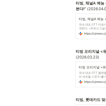
티빙, 채널A 예능
본다!” 
(2026.04.
국내 대표 OTT 티빙
개한다. <하트시그널
ㆍ분석하며 최종 커플
과 시청률을 기록해왔다
(2026.03.23)
국내 대표 OTT 플랫
의 세포들 시즌3>를 
+의 티빙 브랜드관에
널 <유미의 세포
티빙, 롯데카드 맞