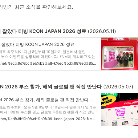
티빙의 최근 소식을 확인해보세요.
잡았다 티빙 KCON JAPAN 2026 성료
 (2026.05.11)
잡았다 티빙 KCON JAPAN 2026 성료
(대표 최주희)이 지난 8일부터 10일까지 일본에서 열린
026' 부스 이벤트를 성황리에 마쳤다. CJ ENM이 개최하고 있는
 중심으로 K뷰티·푸드·콘텐츠 등 한국의 라이프스타일을 체험
https://cjnews.cj.net/%ec%9d%bc%eb%b3%b8-k%ec%bd%98%ed%85%90%ec%b8%a0-%ed%8c%ac%ec%8b%ac-%ec%9e%a1%ec%95%98%eb%8b%a4-%ed%8b%b0%eb%b9%99-kcon-japan-2026-%ec%84%b1%eb%a3%8c/
 K페스티벌이다
AN 2026 부스 참가, 해외 글로벌 팬 직접 만난다
 (2026.05.07)
티빙 KCON JAPAN 2026 부스 참가, 해외 글로벌 팬 직접 만난다 – CJ 뉴스룸
(대표 최주희)이 오는 5월 8일부터 10일까지 일본에서 열리는
026'에서 이벤트 부스를 열고 글로벌 K콘텐츠 팬들과 직접 만난
지에서 오프라인 캠페인을 진행하는 것은 이번이 처음이다.
https://cjnews.cj.net/%ed%8b%b0%eb%b9%99-kcon-japan-2026-%eb%b6%80%ec%8a%a4-%ec%b0%b8%ea%b0%80-%ed%95%b4%ec%99%b8-%ea%b8%80%eb%a1%9c%eb%b2%8c-%ed%8c%ac-%ec%a7%81%ec%a0%91-%eb%a7%8c%eb%82%9c%eb%8b%a4/