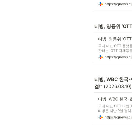
주요 오리지널 작품을
랫폼에서도 양사의 다
티빙, 영등위 ‘O
국내 대표 OTT 플랫
관하는 'OTT 자체등급
체등급분류 우수사업자 
자를 대상으로 2025
티빙, WBC 한국
결!” 
(2026.03.10)
국내 대표 OTT 티빙(
티빙은 지난 9일 펼쳐
이브 시청자 수(UV)
고 밝혔다. 이번 호주