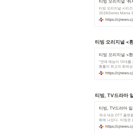
티빙 오리지널 시리즈
2026(Series Ma
첫 선을 보인다. 국내
앞둔 티빙 오리지널 &l
티빙 오리지널 <환
“연애 예능이 10대를 
통틀어 최고의 화제성
분석한 결과, 10대 
승연애4>
티빙, TV드라마 
국내 대표 OTT 플랫
화에 나섰다. 티빙은 
본 디즈니+와 아시아태
브랜드관에서 독점 