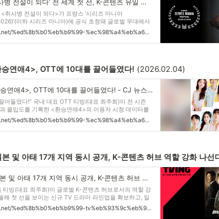
티빙 오리지널 ‘취사병 전설이 되다’ 전 세계 첫 선, K-콘텐츠 유일 프랑스 시리즈 마니아 초청 – CJ 뉴스룸
 <취사병 전설이 되다>가 프랑스 ‘시리즈 마니아
nia 2026)’(이하 시리즈 마니아)에 공식 초청돼 글로벌 무대에서
 대표 OTT 플랫폼 티빙(대표 최주희)은 올해 상반기 공개를
https://cjnews.cj.net/%ed%8b%b0%eb%b9%99-%ec%98%a4%eb%a6%ac%ec%a7%80%eb%84%90-%ec%b7%a8%ec%82%ac%eb%b3%91-%ec%a0%84%ec%84%a4%ec%9d%b4-%eb%90%98%eb%8b%a4-%ec%a0%84-%ec%84%b8%ea%b3%84-%ec%b2%ab-%ec%84%a0-k/
t
승연애4>, OTT에 10대를 끌어들였다!
 (2026.02.04)
티빙 오리지널 <환승연애4>, OTT에 10대를 끌어들였다! - CJ 뉴스룸
끌어들였다!” 국내 대표 OTT 티빙(대표 최주희)이 전 시즌
과 몰입도를 기록한 <환승연애4>의 이용자 시청 데이터를
시청 비중이 남녀 모두에서 크게 증가한 것으로 나타났다. <환
https://cjnews.cj.net/%ed%8b%b0%eb%b9%99-%ec%98%a4%eb%a6%ac%ec%a7%80%eb%84%90-%ed%99%98%ec%8a%b9%ec%97%b0%ec%95%a04-ott%ec%97%90-10%eb%8c%80%eb%a5%bc-%eb%81%8c%ec%96%b4%eb%93%a4%ec%98%80%eb%8b%a4/
일본 및 아태 17개 지역 동시 공개, K-콘텐츠 허브 역할 강화 나선
티빙, TV드라마 일본 및 아태 17개 지역 동시 공개, K-콘텐츠 허브 역할 강화 나선다 – CJ 뉴스룸
폼 티빙(대표 최주희)이 글로벌 K-콘텐츠 허브로서의 역할 강
올해 첫 선을 보이는 신규 TV 드라마 라인업을 확보하고, 일
평양 17개 국가 및 지역 내 HBO Max플랫폼에 마련된 티빙
https://cjnews.cj.net/%ed%8b%b0%eb%b9%99-tv%eb%93%9c%eb%9d%bc%eb%a7%88-%ec%9d%bc%eb%b3%b8-%eb%b0%8f-%ec%95%84%ed%83%9c-17%ea%b0%9c-%ec%a7%80%ec%97%ad-%eb%8f%99%ec%8b%9c-%ea%b3%b5%ea%b0%9c-k-%ec%bd%98%ed%85%90%ec%b8%a0/
공개한다