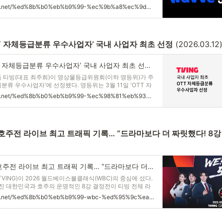
 순차적으로 공개함으로써, 이를 통해 이용자들은 하나의 플
https://cjnews.cj.net/%ed%8b%b0%eb%b9%99-%ec%9b%a8%ec%9d%b4%eb%b8%8c-%ec%98%a4%eb%a6%ac%ec%a7%80%eb%84%90-%ec%bd%98%ed%85%90%ec%b8%a0-%eb%a7%9e%ea%b5%90%ed%99%98k-ott-%ec%a0%84%eb%9e%b5%ec%a0%81-%eb%8f%99/
양한 오리지널 콘텐츠를
TT 자체등급분류 우수사업자’ 국내 사업자 최초 선정
 (2026.03.12
티빙, 영등위 ‘OTT 자체등급분류 우수사업자’ 국내 사업자 최초 선정 – CJ 뉴스룸
폼 티빙(대표 최주희)이 영상물등급위원회(이하 영등위)가 주
분류 우수사업자'에 선정됐다. 영등위는 3월 11일 'OTT 자
시상 및 성과 공유회'를 개최하고, 국내외 10개 OTT 사업
https://cjnews.cj.net/%ed%8b%b0%eb%b9%99-%ec%98%81%eb%93%b1%ec%9c%84-ott-%ec%9e%90%ec%b2%b4%eb%93%b1%ea%b8%89%eb%b6%84%eb%a5%98-%ec%9a%b0%ec%88%98%ec%82%ac%ec%97%85%ec%9e%90-%ea%b5%ad%eb%82%b4-%ec%82%ac/
년 한 해 동안의
-호주전 라이브 최고 트래픽 기록… “드라마보다 더 짜릿했다! 8강
티빙, WBC 한국-호주전 라이브 최고 트래픽 기록… “드라마보다 더 짜릿했다! 8강 진출에 야구팬 집결!” – CJ 뉴스룸
TVING)이 2026 월드베이스볼클래식(WBC)의 중심에 섰다.
진 대한민국과 호주의 운명적인 8강 결정전이 티빙 전체 라
의 83%를 점유하며, 이번 대회 최고 시청 기록을 갈아치웠다
https://cjnews.cj.net/%ed%8b%b0%eb%b9%99-wbc-%ed%95%9c%ea%b5%ad-%ed%98%b8%ec%a3%bc%ec%a0%84-%eb%9d%bc%ec%9d%b4%eb%b8%8c-%ec%b5%9c%ea%b3%a0-%ed%8a%b8%eb%9e%98%ed%94%bd-%ea%b8%b0%eb%a1%9d-%eb%93%9c%eb%9d%bc/
전은 한국 대표