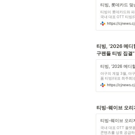
티빙이 롯데카드와 파
국내 대표 OTT 티빙(
이용권을 구매해 바로 
번 협업은 카드사 앱을
티빙, ‘2026 
구팬들 티빙 집결”
야구의 계절 3월, 야
폼 티빙(대표 최주희)은
그’ 경기 중계 서비스
에 대한 관심을 이어
티빙-웨이브 오리지
국내 대표 OTT 플랫폼
콘텐츠를 상호 공급하