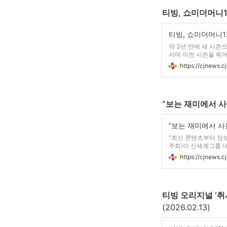
티빙, 쇼미더머니1
약 3년 만에 새 시즌
서며 이전 시즌을 뛰
지널 <쇼미더머니12:
&lt
“보는 재미에서 사
“최신 콘텐츠부터 장보
주희)이 신세계그룹 
통합 멤버십 모델을 
은 OTT를 넘어 이
티빙 오리지널 ‘취
(2026.02.13)