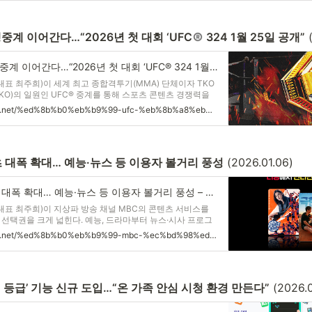
생중계 이어간다…“2026년 첫 대회 ‘UFC
 324 1월 25일 공개”
 
티빙, UFC 단독 생중계 이어간다…“2026년 첫 대회 ‘UFC® 324 1월 25일 공개” – CJ 뉴스룸
(대표 최주희)이 세계 최고 종합격투기(MMA) 단체이자 TKO
 TKO)의 일원인 UFC® 중계를 통해 스포츠 콘텐츠 경쟁력을
UFC는 전 세계 210개국 이상에서 중계되는 글로벌 스포츠
https://cjnews.cj.net/%ed%8b%b0%eb%b9%99-ufc-%eb%8b%a8%eb%8f%85-%ec%83%9d%ec%a4%91%ea%b3%84-%ec%9d%b4%ec%96%b4%ea%b0%84%eb%8b%a4-2026%eb%85%84-%ec%b2%ab-%eb%8c%80%ed%9a%8c-ufc-324-1%ec%9b%94/
 오랜 기간
츠 대폭 확대… 예능·뉴스 등 이용자 볼거리 풍성
 (2026.01.06)
티빙, MBC 콘텐츠 대폭 확대… 예능·뉴스 등 이용자 볼거리 풍성 – CJ 뉴스룸
(대표 최주희)이 지상파 방송 채널 MBC의 콘텐츠 서비스를
선택권을 크게 넓힌다. 예능, 드라마부터 뉴스·시사 프로그
 콘텐츠를 한 곳에서 즐길 수 있게 됐다. 티빙은 지난 5일
https://cjnews.cj.net/%ed%8b%b0%eb%b9%99-mbc-%ec%bd%98%ed%85%90%ec%b8%a0-%eb%8c%80%ed%8f%ad-%ed%99%95%eb%8c%80-%ec%98%88%eb%8a%a5%c2%b7%eb%89%b4%ec%8a%a4-%eb%93%b1-%ec%9d%b4%ec%9a%a9%ec%9e%90-%eb%b3%bc%ea%b1%b0/
스페셜관을 새롭
청 등급’ 기능 신규 도입…“온 가족 안심 시청 환경 만든다”
 (2026.