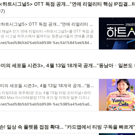
 <하트시그널5> OTT 독점 공개…“연애 리얼리티 핵심 IP집결…
07)
티빙, 채널A 예능 <하트시그널5> OTT 독점 공개…“연애 리얼리티 핵심 IP집결…티빙에서 한 번에 본다!” – CJ 뉴스룸
이 채널A 인기 연애 리얼리티 <하트시그널5>를 OTT 독점 공
>은 시그널 하우스에서 펼쳐지는 청춘남녀들의 연애를 관찰
을 추리하는 연애 리얼리티 예능으로, 시즌마다 높은 화제성
https://cjnews.cj.net/%ed%8b%b0%eb%b9%99-%ec%b1%84%eb%84%90a-%ec%98%88%eb%8a%a5-%ed%95%98%ed%8a%b8%ec%8b%9c%ea%b7%b8%eb%84%905-ott-%eb%8f%85%ec%a0%90-%ea%b3%b5%ea%b0%9c-%ec%97%b0%ec%95%a0-%eb%a6%ac/
. 특히 SNS 및
티빙 오리지널 <유미의 세포들 시즌3>, 4월 13일 18개국 공개…“동남아ㆍ일본도 유미가 접수한다” – CJ 뉴스룸
폼 티빙(대표 최주희)은 오는 4월 13일 티빙 오리지널<유미
HBO Max 아시아태평양 17개 국가 및 지역과 일본 디즈니
서 동시 공개하며 글로벌 이용자 공략에 나선다. 티빙 오리지
https://cjnews.cj.net/%ed%8b%b0%eb%b9%99-%ec%98%a4%eb%a6%ac%ec%a7%80%eb%84%90-%ec%9c%a0%eb%af%b8%ec%9d%98-%ec%84%b8%ed%8f%ac%eb%93%a4-%ec%8b%9c%ec%a6%8c3-4%ec%9b%94-13%ec%9d%bc-18%ea%b0%9c%ea%b5%ad/
손! 일상 속 플랫폼 접점 확대… “카드앱에서 티빙 구독을 빠르게